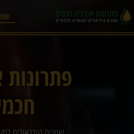
שמני
פתרונות א
חכמי
שמנים הידראולים לתע