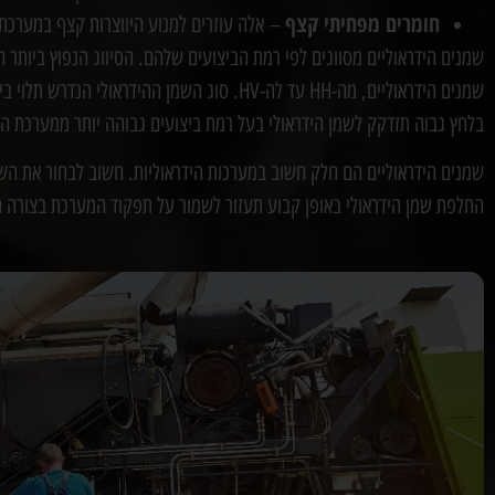
חומרים מפחיתי קצף
– אלה עוזרים למנוע היווצרות קצף במערכת
שמנים הידראוליים, מה-HH עד לה-HV. סוג השמן ההידראולי הנדרש תלוי ביישום.
בלחץ גבוה תזדקק לשמן הידראולי בעל רמת ביצועים גבוהה יותר ממערכת ה
שמנים הידראוליים הם חלק חשוב במערכות הידראוליות. חשוב לבחור את השמן 
החלפת שמן הידראולי באופן קבוע תעזור לשמור על תפקוד המערכת בצורה ח