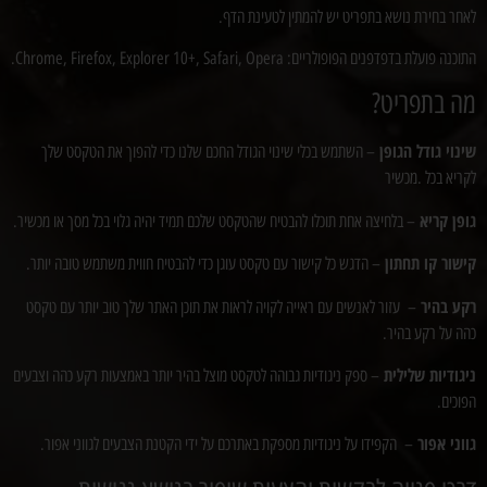
לאחר בחירת נושא בתפריט יש להמתין לטעינת הדף.
התוכנה פועלת בדפדפנים הפופולריים: Chrome, Firefox, Explorer 10+, Safari, Opera.
מה בתפריט?
שינוי גודל הגופן
– השתמש בכלי שינוי הגודל החכם שלנו כדי להפוך את הטקסט שלך
לקריא בכל .מכשיר
גופן קריא
– בלחיצה אחת תוכלו להבטיח שהטקסט שלכם תמיד יהיה גלוי בכל מסך או מכשיר.
קישור קו תחתון
– הדגש כל קישור עם טקסט עוגן כדי להבטיח חווית משתמש טובה יותר.
רקע בהיר
– עזור לאנשים עם ראייה לקויה לראות את תוכן האתר שלך טוב יותר עם טקסט
כהה על רקע בהיר.
ניגודיות שלילית
– ספק ניגודיות גבוהה לטקסט מוצל בהיר יותר באמצעות רקע כהה וצבעים
הפוכים.
גווני אפור
– הקפידו על ניגודיות מספקת באתרכם על ידי הקטנת הצבעים לגווני אפור.